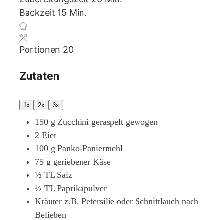
Minuten
Backzeit
15
Min.
Portionen
20
Zutaten
1x
2x
3x
150
g
Zucchini
geraspelt gewogen
2
Eier
100
g
Panko-Paniermehl
75
g
geriebener Käse
½
TL
Salz
½
TL
Paprikapulver
Kräuter z.B. Petersilie oder Schnittlauch nach
Belieben