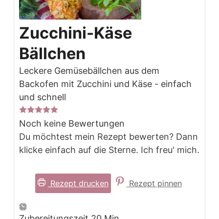
Zucchini-Käse
Bällchen
Leckere Gemüsebällchen aus dem
Backofen mit Zucchini und Käse - einfach
und schnell
Noch keine Bewertungen
Du möchtest mein Rezept bewerten? Dann
klicke einfach auf die Sterne. Ich freu' mich.
Rezept drucken
Rezept pinnen
Minuten
Zubereitungszeit
20
Min.