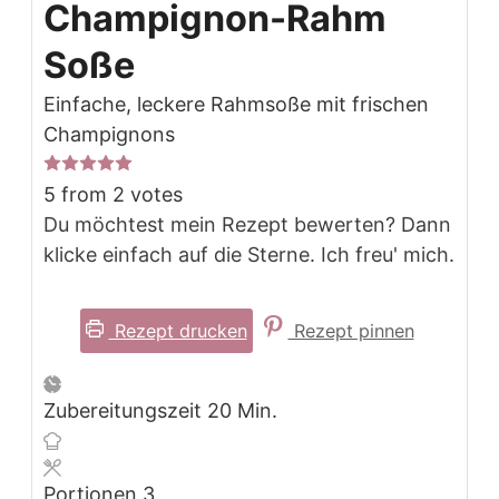
Champignon-Rahm
Soße
Einfache, leckere Rahmsoße mit frischen
Champignons
5
from
2
votes
Du möchtest mein Rezept bewerten? Dann
klicke einfach auf die Sterne. Ich freu' mich.
Rezept drucken
Rezept pinnen
Minuten
Zubereitungszeit
20
Min.
Portionen
3