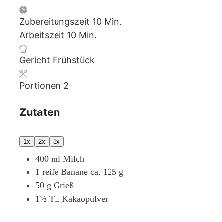
Minuten
Zubereitungszeit
10
Min.
Minuten
Arbeitszeit
10
Min.
Gericht
Frühstück
Portionen
2
Zutaten
1x
2x
3x
400
ml
Milch
1
reife
Banane
ca. 125 g
50
g
Grieß
1½
TL
Kakaopulver